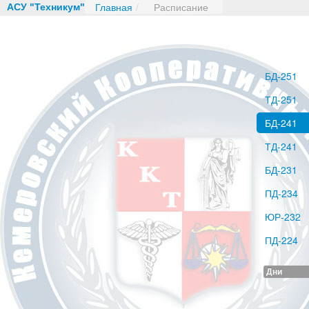
Главная
/
Расписание
АСУ "Техникум"
БД-251
ТД-251
БД-241
ТД-241
БД-231
ПД-234
ЮР-232
ПД-224
Дни