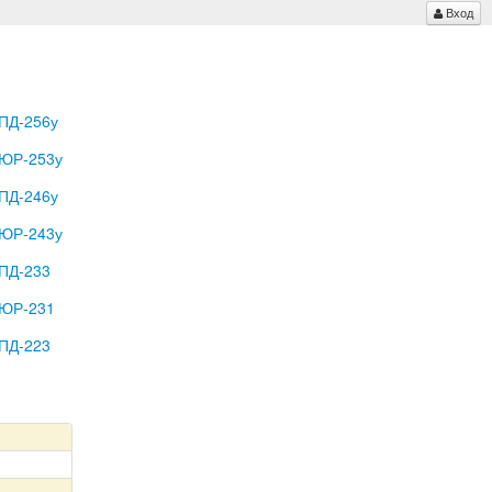
Вход
ПД-256у
ЮР-253у
ПД-246у
ЮР-243у
ПД-233
ЮР-231
ПД-223