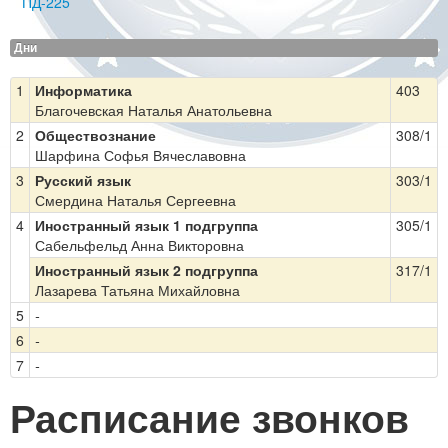
ПД-225
Дни
1
Информатика
403
Благочевская Наталья Анатольевна
2
Обществознание
308/1
Шарфина Софья Вячеславовна
3
Русский язык
303/1
Смердина Наталья Сергеевна
4
Иностранный язык 1 подгруппа
305/1
Сабельфельд Анна Викторовна
Иностранный язык 2 подгруппа
317/1
Лазарева Татьяна Михайловна
5
-
6
-
7
-
Расписание звонков